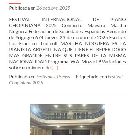
Publicada en
26 octubre, 2025
FESTIVAL INTERNACIONAL DE PIANO
CHOPINIANA 2025 Concierto Maestra Martha
Noguera Federación de Sociedades Españolas Bernardo
de Yrigogen 674 Jueves 23 de octubre de 2025 Escribe:
Lic. Fracisco Troccoli MARTHA NOGUERA ES LA
PIANISTA ARGENTINA QUE TIENE EL REPERTORIO
MAS GRANDE ENTRE SUS PARES DE LA MISMA
NACIONALIDAD Programa: W.A. Mozart 9 Variaciones
Leer
sobre un minueto de
[…]
másASOCIACION
Publicada en
Festivales
,
Prensa
Etiquetado con
Festival
CRITICOS
Chopiniana 2025
MUSICALES
DE
LA
ARGENTINA