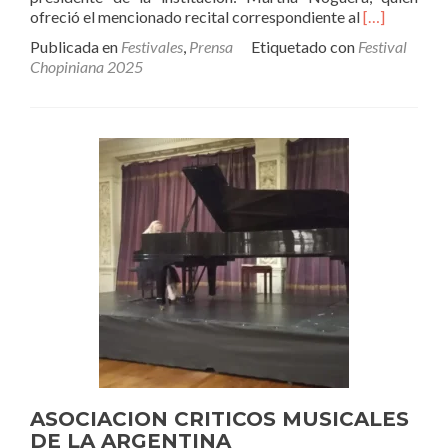
Leer
ofreció el mencionado recital correspondiente al
[…]
másCONCI
Publicada en
Festivales
,
Prensa
Etiquetado con
Festival
DE
Chopiniana 2025
CLAUSURA
CHOPINIA
2025
–
MARTHA
NOGUERA
ASOCIACION CRITICOS MUSICALES
DE LA ARGENTINA