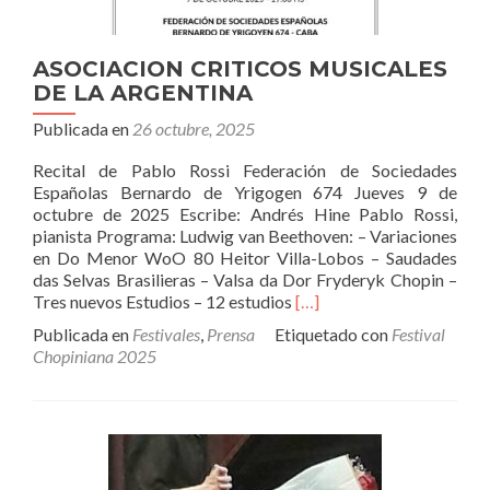
ASOCIACION CRITICOS MUSICALES
DE LA ARGENTINA
Publicada en
26 octubre, 2025
Recital de Pablo Rossi Federación de Sociedades
Españolas Bernardo de Yrigogen 674 Jueves 9 de
octubre de 2025 Escribe: Andrés Hine Pablo Rossi,
pianista Programa: Ludwig van Beethoven: – Variaciones
en Do Menor WoO 80 Heitor Villa-Lobos – Saudades
das Selvas Brasilieras – Valsa da Dor Fryderyk Chopin –
Leer
Tres nuevos Estudios – 12 estudios
[…]
másASOCIACION
Publicada en
Festivales
,
Prensa
Etiquetado con
Festival
CRITICOS
Chopiniana 2025
MUSICALES
DE
LA
ARGENTINA