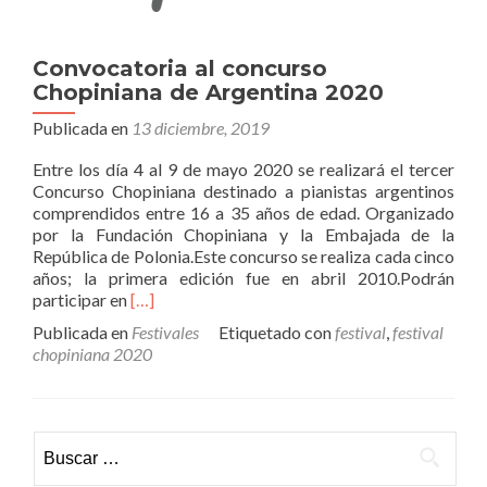
Convocatoria al concurso
Chopiniana de Argentina 2020
Publicada en
13 diciembre, 2019
Entre los día 4 al 9 de mayo 2020 se realizará el tercer
Concurso Chopiniana destinado a pianistas argentinos
comprendidos entre 16 a 35 años de edad. Organizado
por la Fundación Chopiniana y la Embajada de la
República de Polonia.Este concurso se realiza cada cinco
años; la primera edición fue en abril 2010.Podrán
Leer
participar en
[…]
másConvocatoria
Publicada en
Festivales
Etiquetado con
festival
,
festival
al
chopiniana 2020
concurso
Chopiniana
de
Argentina
Buscar:
2020