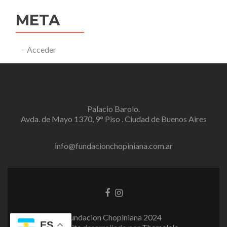
META
Acceder
Palacio Barolo.
Avda. de Mayo 1370, 9° Piso . Ciudad de Buenos Aires
info@fundacionchopiniana.com.ar
Enlace
Enlace
de
de
Facebook
instagram
Fundacion Chopiniana 2024
ES