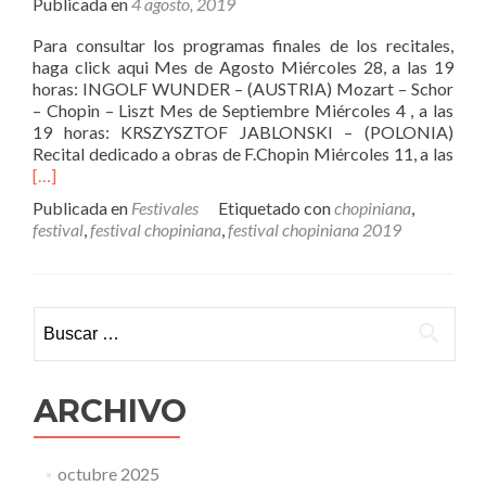
Publicada en
4 agosto, 2019
Para consultar los programas finales de los recitales,
haga click aqui Mes de Agosto Miércoles 28, a las 19
horas: INGOLF WUNDER – (AUSTRIA) Mozart – Schor
– Chopin – Liszt Mes de Septiembre Miércoles 4 , a las
19 horas: KRSZYSZTOF JABLONSKI – (POLONIA)
Leer
Recital dedicado a obras de F.Chopin Miércoles 11, a las
más
[…]
del
Publicada en
Festivales
Etiquetado con
chopiniana
,
Fest
festival
,
festival chopiniana
,
festival chopiniana 2019
Inte
de
Pia
Chop
Buscar:
201
ARCHIVO
octubre 2025