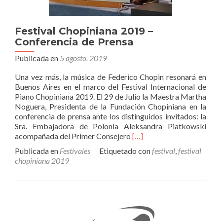
Festival Chopiniana 2019 –
Conferencia de Prensa
Publicada en
5 agosto, 2019
Una vez más, la música de Federico Chopin resonará en
Buenos Aires en el marco del Festival Internacional de
Piano Chopiniana 2019. El 29 de Julio la Maestra Martha
Noguera, Presidenta de la Fundación Chopiniana en la
conferencia de prensa ante los distinguidos invitados: la
Sra. Embajadora de Polonia Aleksandra Piatkowski
Leer
acompañada del Primer Consejero
[…]
másFestival
Publicada en
Festivales
Etiquetado con
festival
,
festival
Chopiniana
chopiniana 2019
2019
–
Conferencia
de
Prensa