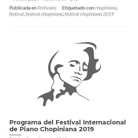
másFestival
Publicada en
Festivales
Etiquetado con
chopiniana
,
Chopiniana
festival
,
festival chopiniana
,
festival chopiniana 2019
2019
–
Programas
de
los
recitales
Programa del Festival Internacional
de Piano Chopiniana 2019