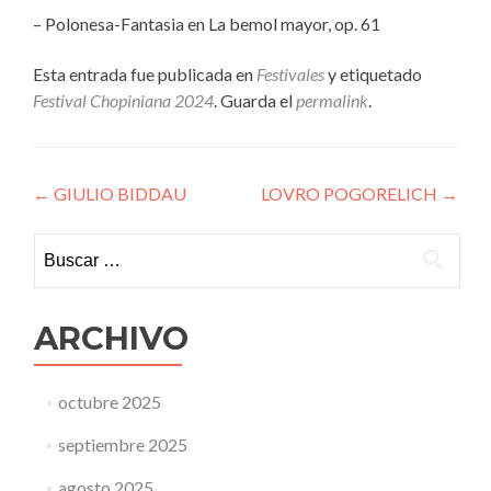
– Polonesa-Fantasia en La bemol mayor, op. 61
Esta entrada fue publicada en
Festivales
y etiquetado
Festival Chopiniana 2024
. Guarda el
permalink
.
Navegación
←
GIULIO BIDDAU
LOVRO POGORELICH
→
de
Buscar:
entradas
ARCHIVO
octubre 2025
septiembre 2025
agosto 2025