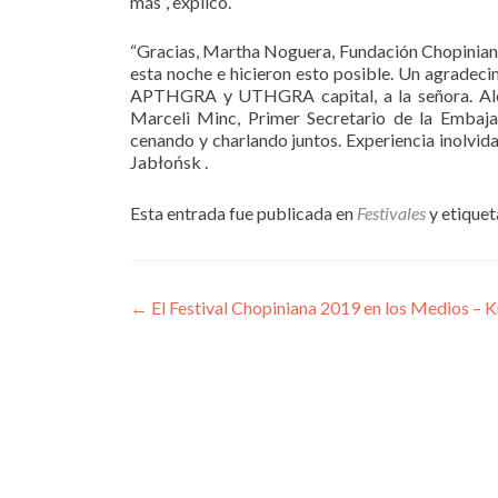
más”, explicó.
“Gracias, Martha Noguera, Fundación Chopiniana,
esta noche e hicieron esto posible. Un agradec
APTHGRA y UTHGRA capital, a la señora. Alek
Marceli Minc, Primer Secretario de la Embajad
cenando y charlando juntos. Experiencia inolvid
Jabłońsk .
Esta entrada fue publicada en
Festivales
y etique
Navegación
←
El Festival Chopiniana 2019 en los Medios – K
de
entradas