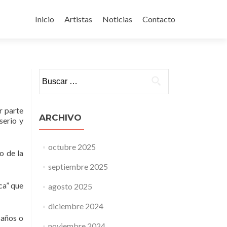
Ir
al
Inicio
Artistas
Noticias
Contacto
contenido
Buscar:
r parte
ARCHIVO
serio y
octubre 2025
o de la
septiembre 2025
ca” que
agosto 2025
diciembre 2024
 años o
noviembre 2024