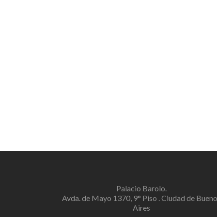
Palacio Barolo.
Avda. de Mayo 1370, 9° Piso . Ciudad de Buen
Aires