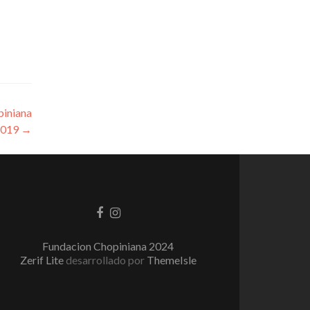
piniana
2019
→
Enlace
Enlace
de
de
Facebook
instagram
Fundacion Chopiniana 2024
Zerif Lite
desarrollado por
ThemeIsle