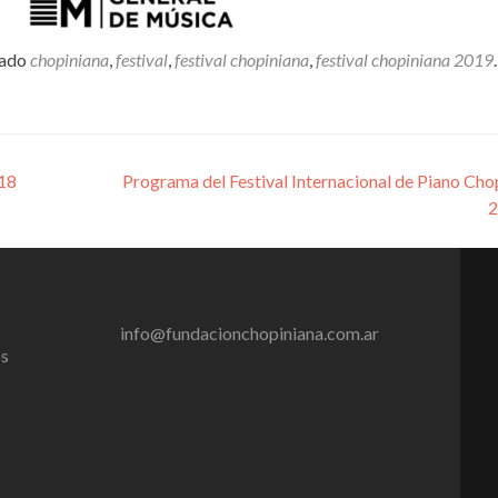
tado
chopiniana
,
festival
,
festival chopiniana
,
festival chopiniana 2019
.
018
Programa del Festival Internacional de Piano Cho
info@fundacionchopiniana.com.ar
os