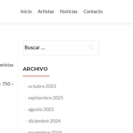
Ir
al
Inicio
Artistas
Noticias
Contacto
contenido
Buscar:
anistas
ARCHIVO
e 750 –
octubre 2025
septiembre 2025
agosto 2025
diciembre 2024
noviembre 2024